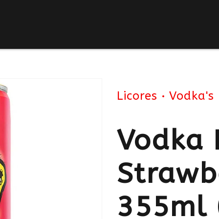
Licores
Vodka's
Vodka 
Strawb
355ml 