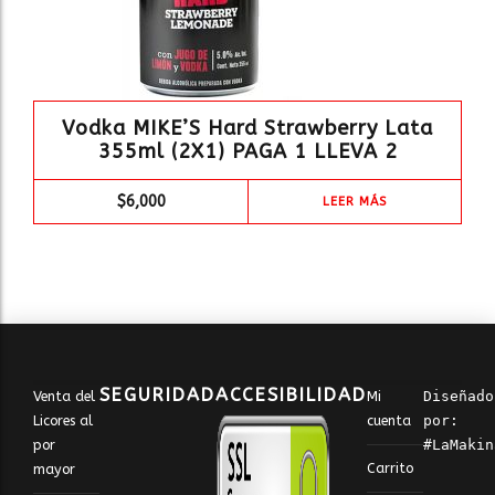
Vodka MIKE’S Hard Strawberry Lata
355ml (2X1) PAGA 1 LLEVA 2
$
6,000
LEER MÁS
SEGURIDAD
ACCESIBILIDAD
Venta del
Mi
Diseñado 
Licores al
cuenta
por: 
por
#LaMakin
Carrito
mayor