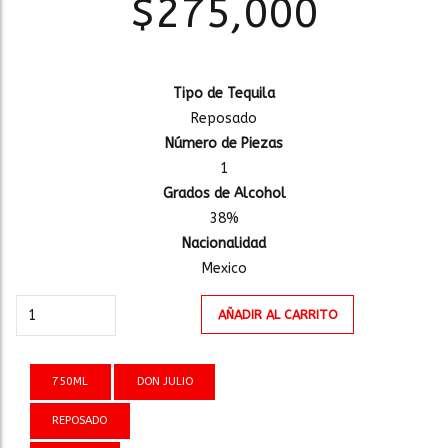
$
275,000
Tipo de Tequila
Reposado
Número de Piezas
1
Grados de Alcohol
38%
Nacionalidad
Mexico
TEQUILA
AÑADIR AL CARRITO
DON
JULIO
REPOSADO
750ML
DON JULIO
cantidad
REPOSADO