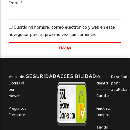
Email
*
Guarda mi nombre, correo electrónico y web en este
navegador para la próxima vez que comente.
SEGURIDAD
ACCESIBILIDAD
Venta del
Mi
Diseñado 
Licores al
cuenta
por: 
por
#LaMakin
Carrito
mayor
Finalizar
Preguntas
compra
Frecuentes
Tienda