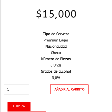
$
15,000
Tipo de Cerveza
Premium Lager
Nacionalidad
Checo
Número de Piezas
6 Unds
Grados de alcohol
5,0%
BUDWEISER
AÑADIR AL CARRITO
LATA
250ml
SIX
CERVEZA