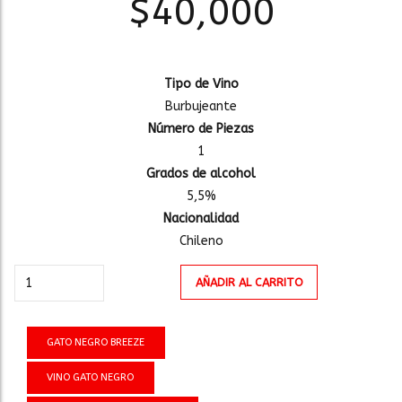
$
40,000
Tipo de Vino
Burbujeante
Número de Piezas
1
Grados de alcohol
5,5%
Nacionalidad
Chileno
VINO
AÑADIR AL CARRITO
GATO
NEGRO
BREEZE
GATO NEGRO BREEZE
750ml
VINO GATO NEGRO
cantidad