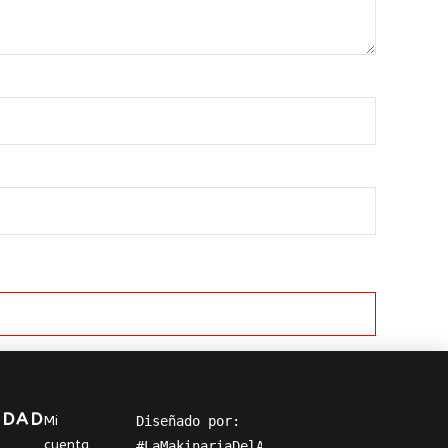
IDAD
Mi
Diseñado por: 
cuenta
#LaMakinariaDelArte