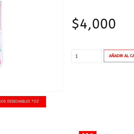
$
4,000
PAQUETE
AÑADIR AL C
DE
VASOS
DESECHABLES
7oz
X
25
SOS DESECHABLES 7OZ
uds.
cantidad