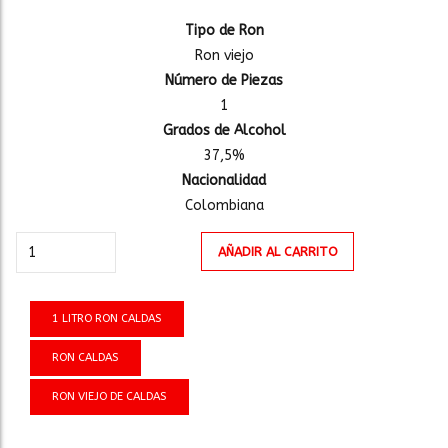
Tipo de Ron
Ron viejo
Número de Piezas
1
Grados de Alcohol
37,5%
Nacionalidad
Colombiana
RON
AÑADIR AL CARRITO
VIEJO
DE
CALDAS
1 LITRO RON CALDAS
1Lt
RON CALDAS
cantidad
RON VIEJO DE CALDAS