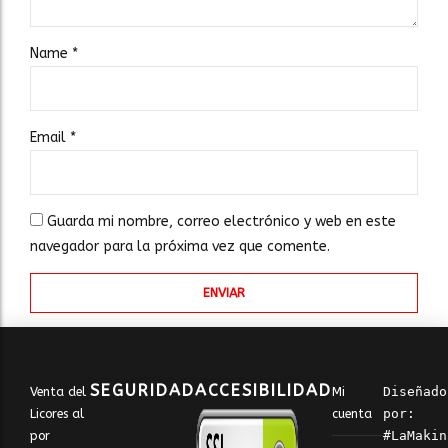
Name
*
Email
*
Guarda mi nombre, correo electrónico y web en este
navegador para la próxima vez que comente.
SEGURIDAD
ACCESIBILIDAD
Venta del
Mi
Diseñado 
Licores al
cuenta
por: 
por
#LaMakin