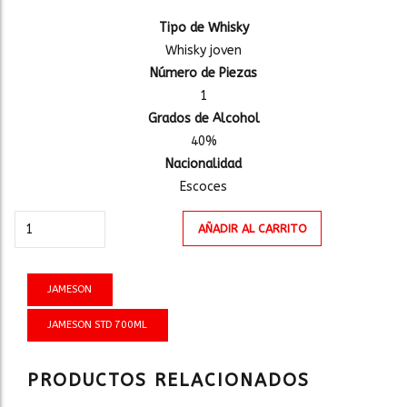
Tipo de Whisky
Whisky joven
Número de Piezas
1
Grados de Alcohol
40%
Nacionalidad
Escoces
JAMESON
AÑADIR AL CARRITO
STD
700ml
cantidad
JAMESON
JAMESON STD 700ML
PRODUCTOS RELACIONADOS