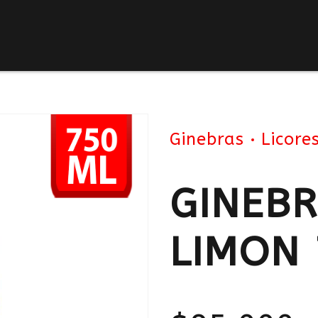
Ginebras
Licore
GINEB
LIMON