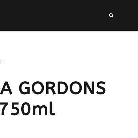
s
RA GORDONS
 750ml