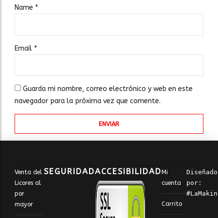
Name
*
Email
*
Guarda mi nombre, correo electrónico y web en este
navegador para la próxima vez que comente.
SEGURIDAD
ACCESIBILIDAD
Venta del
Mi
Diseñado 
Licores al
cuenta
por: 
por
#LaMakin
Carrito
mayor