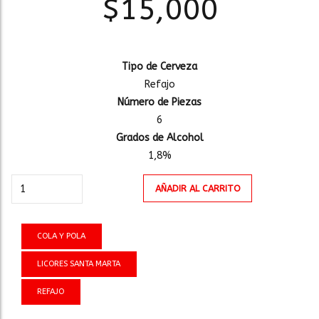
$
15,000
Tipo de Cerveza
Refajo
Número de Piezas
6
Grados de Alcohol
1,8%
COLA
AÑADIR AL CARRITO
Y
POLA
LATA
COLA Y POLA
330ml
LICORES SANTA MARTA
SIXPACK
cantidad
REFAJO