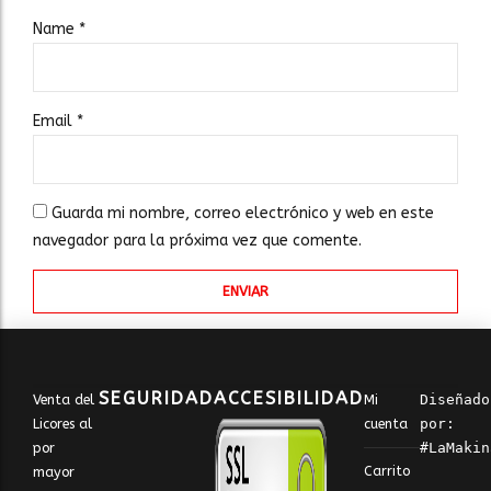
Name
*
Email
*
Guarda mi nombre, correo electrónico y web en este
navegador para la próxima vez que comente.
SEGURIDAD
ACCESIBILIDAD
Venta del
Mi
Diseñado 
Licores al
cuenta
por: 
por
#LaMakin
Carrito
mayor