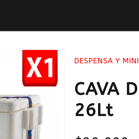
DESPENSA Y MIN
CAVA D
26Lt