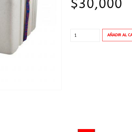
$
30,000
CAVA
AÑADIR AL C
DE
ICOPOR
26Lt
cantidad