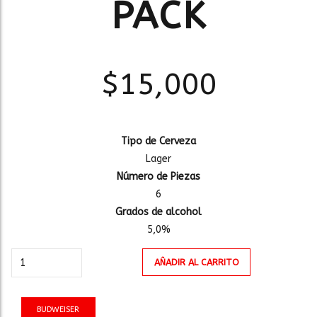
PACK
$
15,000
Tipo de Cerveza
Lager
Número de Piezas
6
Grados de alcohol
5,0%
BUDWEISER
AÑADIR AL CARRITO
BOTELLA
250ml
SIX
BUDWEISER