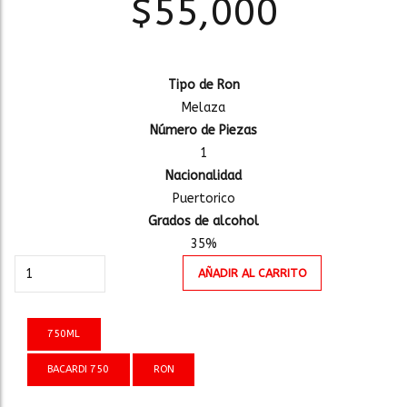
$
55,000
Tipo de Ron
Melaza
Número de Piezas
1
Nacionalidad
Puertorico
Grados de alcohol
35%
BACARDI
AÑADIR AL CARRITO
SUPERIOR
750ml
cantidad
750ML
BACARDI 750
RON