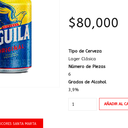
$
80,000
Tipo de Cerveza
Lager Clásica
Número de Piezas
6
Grados de Alcohol
3,9%
AGUILA
AÑADIR AL C
ORIGINAL
LATA
LICORES SANTA MARTA
330ml