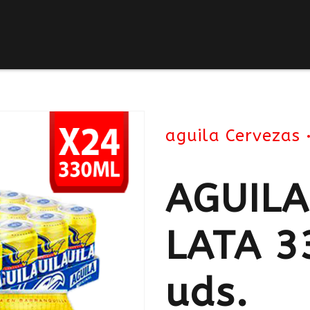
aguila Cervezas
AGUILA
LATA 3
uds.