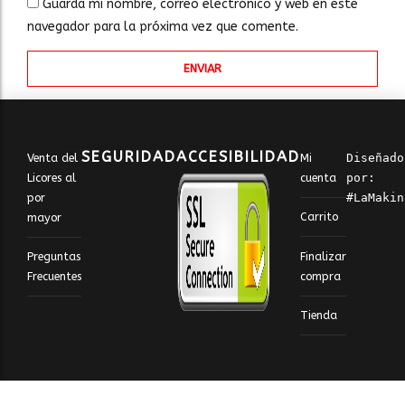
Guarda mi nombre, correo electrónico y web en este
navegador para la próxima vez que comente.
SEGURIDAD
ACCESIBILIDAD
Venta del
Mi
Diseñado 
Licores al
cuenta
por: 
por
#LaMakin
Carrito
mayor
Finalizar
Preguntas
compra
Frecuentes
Tienda