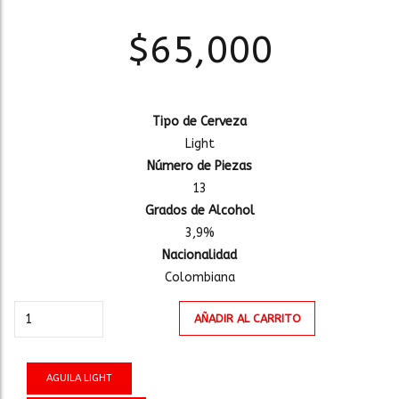
$
65,000
Tipo de Cerveza
Light
Número de Piezas
13
Grados de Alcohol
3,9%
Nacionalidad
Colombiana
AGUILA
AÑADIR AL CARRITO
LIGHT
BOTELLA
1Lt
AGUILA LIGHT