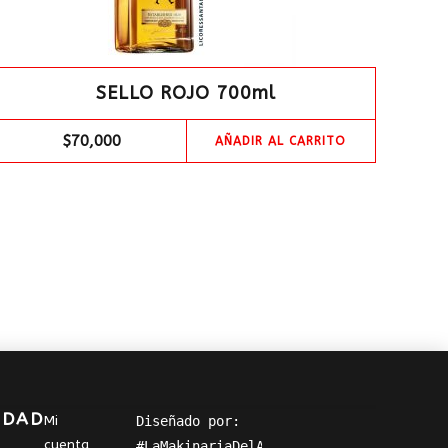
SELLO ROJO 700ml
$
70,000
AÑADIR AL CARRITO
IDAD
Mi
Diseñado por: 
cuenta
#LaMakinariaDelArte