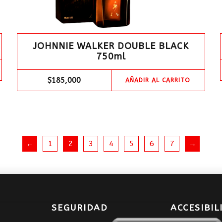
JOHNNIE WALKER DOUBLE BLACK
750ml
$
185,000
AÑADIR AL CARRITO
←
1
2
3
4
5
6
7
→
SEGURIDAD
ACCESIBIL