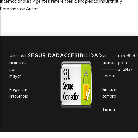
internacionales vigentes referentes a Propiedad Industrial y
Derechos de Autor.
SEGURIDAD
ACCESIBILIDAD
Venta del
Mi
Diseñado 
Licores al
cuenta
por: 
por
#LaMakin
Carrito
mayor
Finalizar
Preguntas
compra
Frecuentes
Tienda