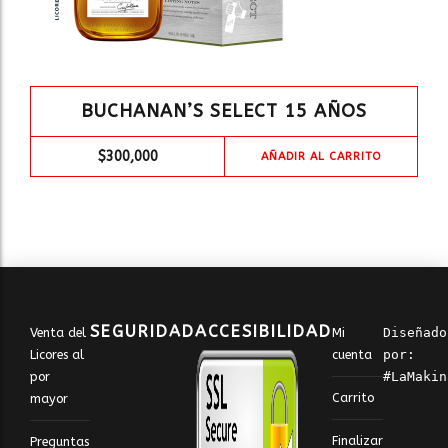
BUCHANAN’S SELECT 15 AÑOS
$
300,000
AÑADIR AL CARRITO
SEGURIDAD
ACCESIBILIDAD
Venta del
Mi
Diseñado 
Licores al
cuenta
por: 
por
#LaMakin
Carrito
mayor
Finalizar
Preguntas