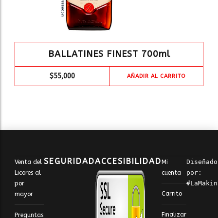
BALLATINES FINEST 700ml
$
55,000
AÑADIR AL CARRITO
SEGURIDAD
ACCESIBILIDAD
Venta del
Mi
Diseñado 
Licores al
cuenta
por: 
por
#LaMakin
Carrito
mayor
Finalizar
Preguntas