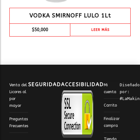
VODKA SMIRNOFF LULO 1Lt
$
50,000
LEER MÁS
SEGURIDAD
ACCESIBILIDAD
Venta del
Mi
Diseñado 
Licores al
cuenta
por: 
por
#LaMakin
Carrito
mayor
Finalizar
Preguntas
compra
Frecuentes
Tienda