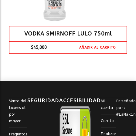
VODKA SMIRNOFF LULO 750ml
$
45,000
AÑADIR AL CARRITO
SEGURIDAD
ACCESIBILIDAD
Venta del
Mi
Diseñado 
Licores al
cuenta
por: 
por
#LaMakin
Carrito
mayor
Finalizar
Preguntas