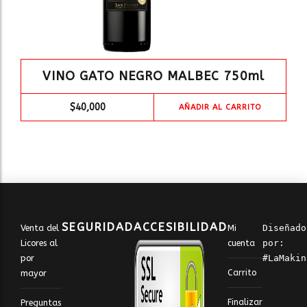
VINO GATO NEGRO MALBEC 750ml
$
40,000
AÑADIR AL CARRITO
SEGURIDAD
ACCESIBILIDAD
Venta del
Mi
Diseñado 
Licores al
cuenta
por: 
por
#LaMakin
Carrito
mayor
Finalizar
Preguntas