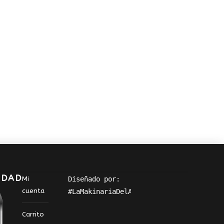
IDAD
Mi
Diseñado por: 
cuenta
#LaMakinariaDelArte
Carrito