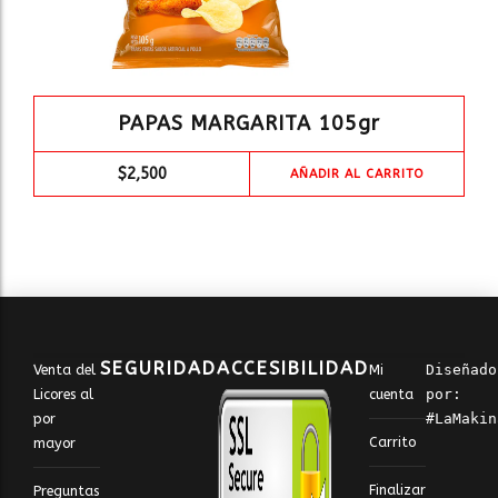
PAPAS MARGARITA 105gr
$
2,500
AÑADIR AL CARRITO
SEGURIDAD
ACCESIBILIDAD
Venta del
Mi
Diseñado 
Licores al
cuenta
por: 
por
#LaMakin
Carrito
mayor
Finalizar
Preguntas