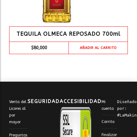
TEQUILA OLMECA REPOSADO 700ml
$
80,000
AÑADIR AL CARRITO
SEGURIDAD
ACCESIBILIDAD
Venta del
Mi
Diseñado 
Licores al
cuenta
por: 
por
#LaMakin
Carrito
mayor
Finalizar
Preguntas