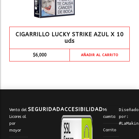
CIGARRILLO LUCKY STRIKE AZUL X 10
uds
$
6,000
AÑADIR AL CARRITO
SEGURIDAD
ACCESIBILIDAD
Venta del
Mi
Diseñado 
Licores al
cuenta
por: 
por
#LaMakin
Carrito
mayor