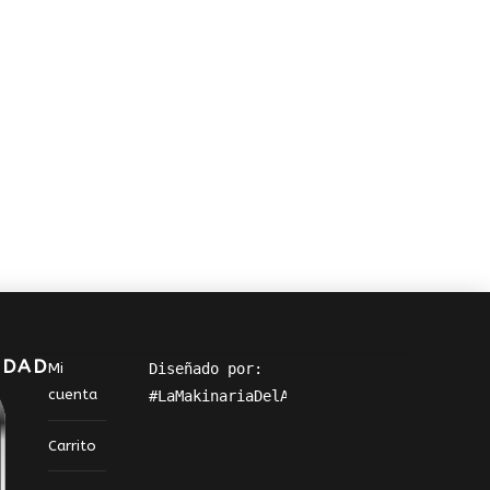
IDAD
Mi
Diseñado por: 
cuenta
#LaMakinariaDelArte
Carrito