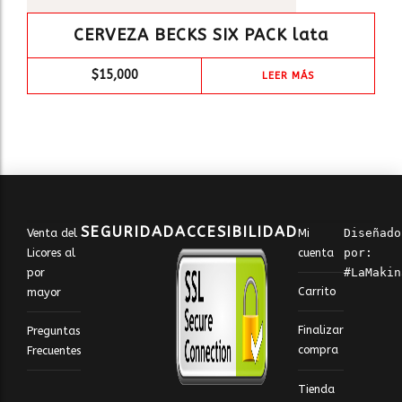
CERVEZA BECKS SIX PACK lata
$
15,000
LEER MÁS
SEGURIDAD
ACCESIBILIDAD
Venta del
Mi
Diseñado 
Licores al
cuenta
por: 
por
#LaMakin
Carrito
mayor
Finalizar
Preguntas
compra
Frecuentes
Tienda