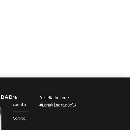
IDAD
Mi
Diseñado por: 
cuenta
#LaMakinariaDelArte
Carrito