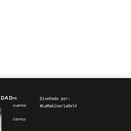
IDAD
Mi
Diseñado por: 
cuenta
#LaMakinariaDelArte
Carrito