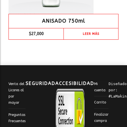
ANISADO 750ml
$
27,000
LEER MÁS
SEGURIDAD
ACCESIBILIDAD
Venta del
Mi
Diseñado 
Licores al
cuenta
por: 
por
#LaMakin
Carrito
mayor
Finalizar
Preguntas
compra
Frecuentes